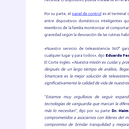
necesita. El dispositivo puede instalarse en el á
panel de control
Por su parte, el
es el terminal
entre dispositivos domésticos inteligentes q
miembros de la familia monitorizar el comportami
gravedad según la desviación de las rutinas habi
«Nuestro servicio de teleasistencia 360° ga
cualquier lugar y para todos», dijo
Eduardo Fe
El Corte Inglés. «
Nuestra misión es cuidar y pro
después de un largo tiempo de análisis, lleg
Smartcare es la mejor solución de teleasistenc
significativamente la calidad de vida de nuestros
“
Estamos muy orgullosos de seguir expand
tecnologías de vanguardia que marcan la difer
más lo necesitan
”, dijo por su parte
Dr. Haim
comprometidos a asociarnos con líderes del 
compromiso de brindar tranquilidad y mejora