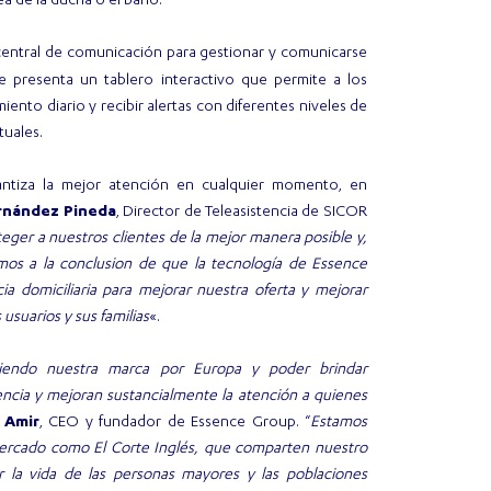
rea de la ducha o el baño.
 central de comunicación para gestionar y comunicarse
ue presenta un tablero interactivo que permite a los
ento diario y recibir alertas con diferentes niveles de
tuales.
rantiza la mejor atención en cualquier momento, en
rnández Pineda
, Director de Teleasistencia de SICOR
teger a nuestros clientes de la mejor manera posible y,
amos a la conclusion de que la tecnología de Essence
ia domiciliaria para mejorar nuestra oferta y mejorar
 usuarios y sus familias
«.
iendo nuestra marca por Europa y poder brindar
encia y mejoran sustancialmente la atención a quienes
 Amir
, CEO y fundador de Essence Group. “
Estamos
mercado como El Corte Inglés, que comparten nuestro
r la vida de las personas mayores y las poblaciones