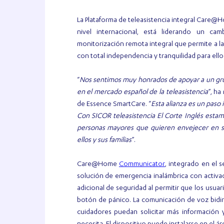
La Plataforma de teleasistencia integral Care@H
nivel internacional, está liderando un ca
monitorización remota integral que permite a 
con total independencia y tranquilidad para ellos 
“
Nos sentimos muy honrados de apoyar a un gru
en el mercado español de la teleasistencia
”, h
de Essence SmartCare. “
Esta alianza es un paso
Con SICOR teleasistencia El Corte Inglés esta
personas mayores que quieren envejecer en su
ellos y sus familias
”.
Communicator
Care@Home
, integrado en el s
solución de emergencia inalámbrica con activa
adicional de seguridad al permitir que los usua
botón de pánico. La comunicación de voz bidir
cuidadores puedan solicitar más información 