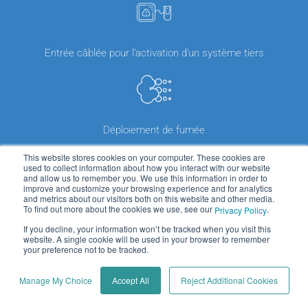
Entrée câblée pour l’activation d’un système tiers
Déploiement de fumée
This website stores cookies on your computer. These cookies are
used to collect information about how you interact with our website
and allow us to remember you. We use this information in order to
improve and customize your browsing experience and for analytics
and metrics about our visitors both on this website and other media.
To find out more about the cookies we use, see our
.
Privacy Policy
Détecteur de mouvement IRP
If you decline, your information won’t be tracked when you visit this
website. A single cookie will be used in your browser to remember
your preference not to be tracked.
Manage My Choice
Accept All
Reject Additional Cookies
Annonce vocale