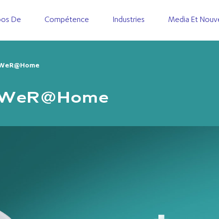
pos De
Compétence
Industries
Media Et Nouv
 WeR@Home
e WeR@Home