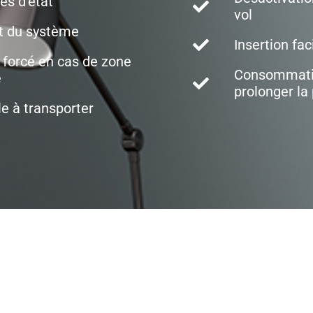
es d'état
vol
at du système
Insertion fac
 forcé en cas de zone
Consommatio
e
prolonger la
e à transporter