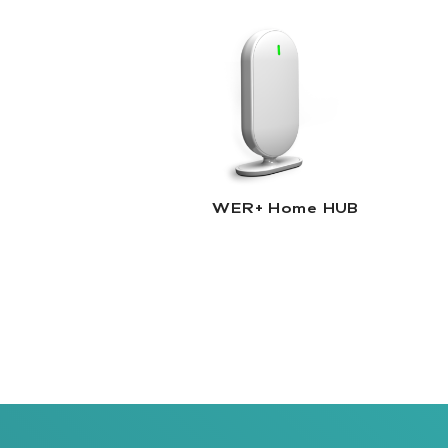
WER+ Home HUB |
Lire la suite
WER+ Home HUB