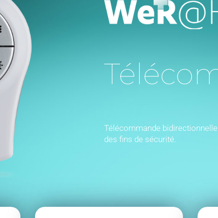
Téléco
Télécommande bidirectionnelle
des fins de sécurité.