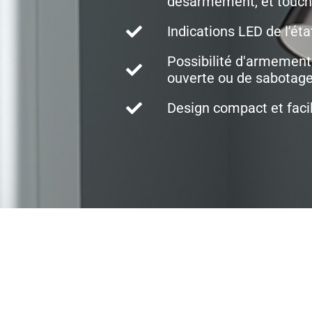
désarmement, et touch
Indications LED de l'ét
Possibilité d'armement
ouverte ou de sabotag
Design compact et facil