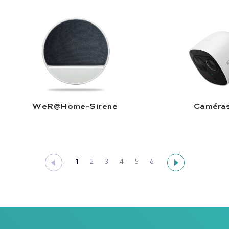
WeR@Home-Sirene |
C
Lire la suite
L
WeR@Home-Sirene
Caméras