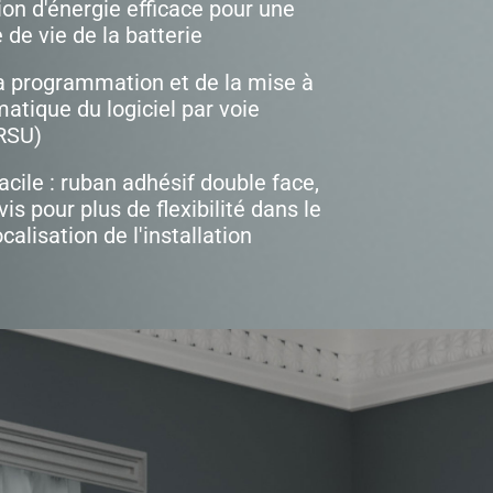
n d'énergie efficace pour une
 de vie de la batterie
a programmation et de la mise à
atique du logiciel par voie
RSU)
facile : ruban adhésif double face,
is pour plus de flexibilité dans le
ocalisation de l'installation