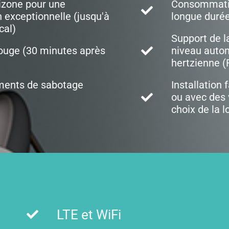
tizone pour une
Consommatio
 exceptionnelle (jusqu'à
longue durée
cal)
Support de l
ouge (30 minutes après
niveau autom
hertzienne (
ements de sabotage
Installation 
ou avec des v
choix de la l
LTE et WiFi