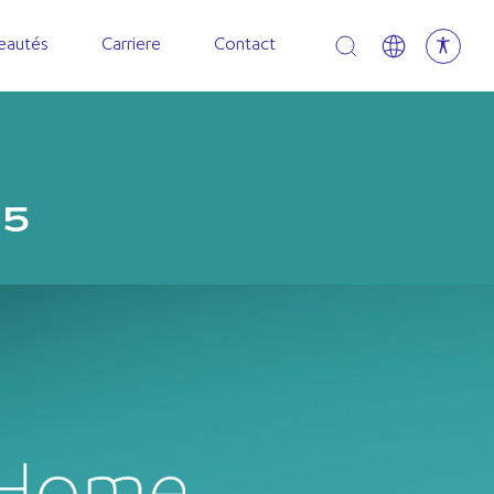
Open search
eautés
Carriere
Contact
S5