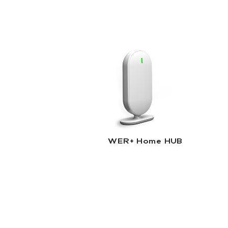
WER+ Home HUB |
Lire la suite
WER+ Home HUB