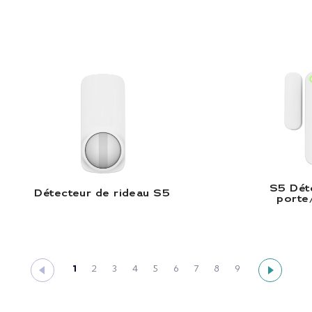
Détecteur de rideau S5 |
S
Lire la suite
L
S5 Dét
Détecteur de rideau S5
porte