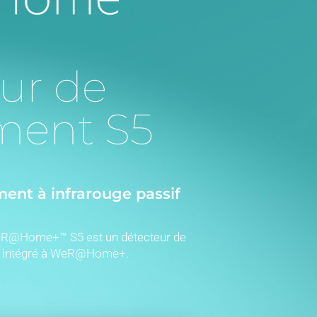
ur de
ent S5
nt à infrarouge passif
eR@Home+™ S5 est un détecteur de
f intégré à WeR@Home+.