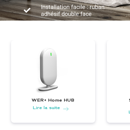
Installation facile : ruban
adhésif double face
WER+ Home HUB
WER+ Home HUB |
Lire la suite