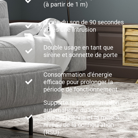
(à partir de 1 m)
Durée du son de 90 secondes
après une intrusion
Double usage en tant que
sirène et sonnette de porte
Consommation d'énergie
efficace pour prolonger la
période de fonctionnement
Supporte la programmation
automatique du logiciel par
voie hertzienne et la mise à
niveau de la configuration
(RSU)