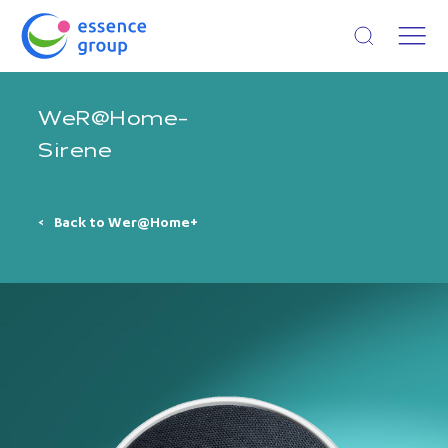
Open search
WeR@Home-
Sirene
Back to Wer@Home+